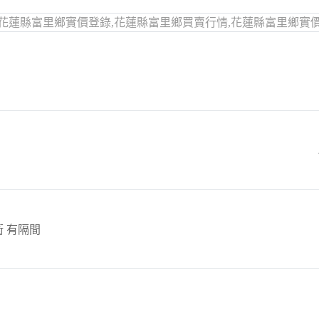
花蓮縣富里鄉實價登錄,花蓮縣富里鄉買賣行情,花蓮縣富里鄉實
衛 有隔間