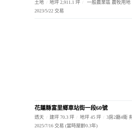
土地
地坪 2,911.1 坪
一般農業區 農牧用地
2023/5/22 交易
花蓮縣富里鄉車站街一段60號
透天
建坪 70.3 坪
地坪 45 坪
3房2廳4衛
2025/7/16 交易
(當時屋齡0.3年)