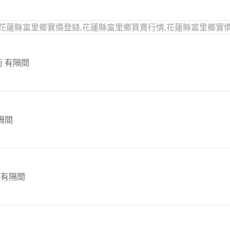
花蓮縣富里鄉實價登錄,花蓮縣富里鄉買賣行情,花蓮縣富里鄉實
衛 有隔間
有隔間
 有隔間