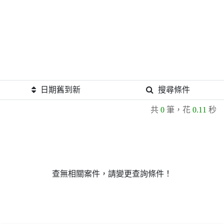
日期舊到新
搜尋條件
共
0
筆，花
0.11
秒
查無相關案件，請變更查詢條件！