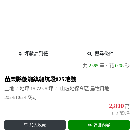
坪數高到低
搜尋條件
共
2385
筆，花
0.98
秒
苗栗縣後龍鎮龍坑段825地號
土地
地坪 15,723.5 坪
山坡地保育區 農牧用地
2024/10/24 交易
2,800
萬
0.2 萬/坪
加入收藏
詳細內容