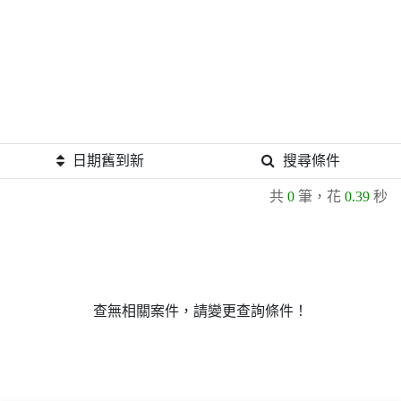
日期舊到新
搜尋條件
共
0
筆，花
0.39
秒
查無相關案件，請變更查詢條件！