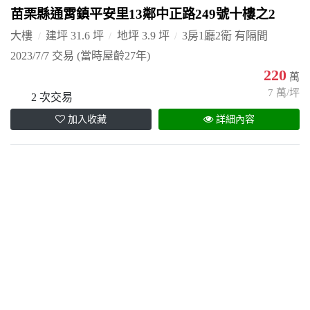
苗栗縣通霄鎮平安里13鄰中正路249號十樓之2
大樓
建坪 31.6 坪
地坪 3.9 坪
3房1廳2衛 有隔間
2023/7/7 交易
(當時屋齡27年)
220
萬
7 萬/坪
2 次交易
加入收藏
詳細內容