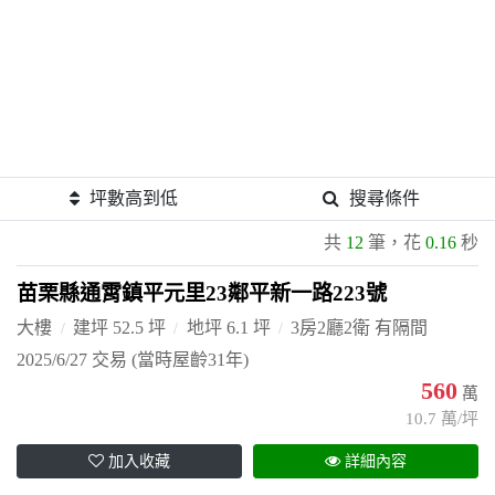
坪數高到低
搜尋條件
共
12
筆，花
0.16
秒
苗栗縣通霄鎮平元里23鄰平新一路223號
大樓
建坪 52.5 坪
地坪 6.1 坪
3房2廳2衛 有隔間
2025/6/27 交易
(當時屋齡31年)
560
萬
10.7 萬/坪
加入收藏
詳細內容