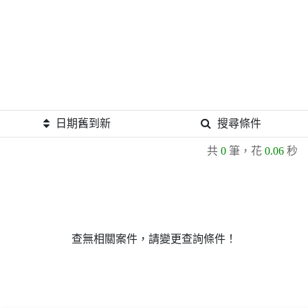
日期舊到新
搜尋條件
共
0
筆，花
0.06
秒
查無相關案件，請變更查詢條件！