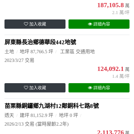
187,105.8
萬
2.1 萬/坪
加入收藏
詳細內容
屏東縣長治鄉德華段442地號
土地
地坪 87,766.5 坪
工業區 交通用地
2023/3/27 交易
124,092.1
萬
1.4 萬/坪
加入收藏
詳細內容
苗栗縣銅鑼鄉九湖村12鄰銅科七路8號
透天
建坪 81,152.9 坪
地坪 0 坪
2026/2/13 交易
(當時屋齡2.2年)
2,113,776
萬