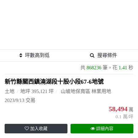
坪數高到低
搜尋條件
共
868236
筆，花
1.41
秒
新竹縣關西鎮湳湖段十股小段67-6地號
土地
地坪 395,121 坪
山坡地保育區 林業用地
2023/9/13 交易
58,494
萬
0.1 萬/坪
加入收藏
詳細內容