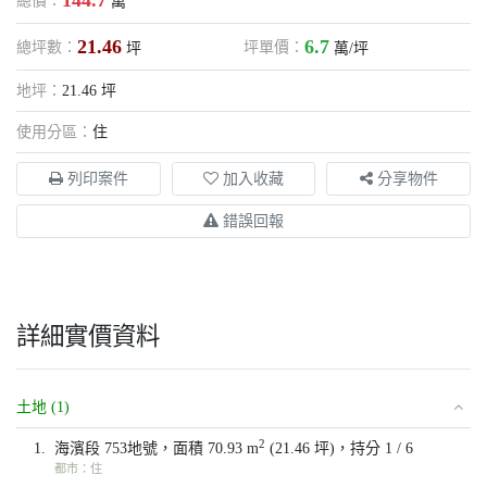
144.7
總價：
萬
21.46
6.7
總坪數：
坪單價：
坪
萬/坪
地坪：
21.46 坪
使用分區：
住
列印案件
加入收藏
分享物件
錯誤回報
詳細實價資料
土地 (1)
2
1.
海濱段 753地號，面積 70.93 m
(21.46 坪)，持分 1 / 6
都市：住