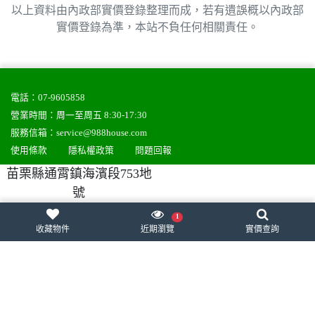
以上資料由內政部實價登錄整理而成，若有遺誤概以內政部
實價登錄為準，本站不負任何相關責任。
電話：
07-9605858
營業時間：周一至周五 8:30-17:30
服務信箱：
service@988house.com
使用條款
隱私權政策
問題回報
苗栗縣通霄鎮海濱段753地
號
988house房屋網
988house法拍屋
988house售屋網
988house實價登錄
股代網-股東會紀念品
樂購速購
1
收藏物件
近期瀏覽
實價查詢
網頁設計
,
網站架設
：
一番科技有限公司
統編：50807000
Copyright © 2005-2023 988house All rights reserved.