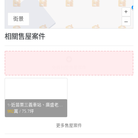
+
街景
–
相關售屋案件
免費刊登售屋案件
✨近苗栗三義車站、廣盛老街✨站前四樓車庫別墅💥 - 苗栗縣三義鄉售屋
992
萬 /
75.7坪
更多售屋案件