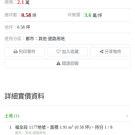
2.1
總價：
萬
0.58
3.6
總坪數：
坪單價：
坪
萬/坪
地坪：
0.58 坪
使用分區：
都市：其他:道路用地
列印案件
加入收藏
分享物件
錯誤回報
詳細實價資料
土地 (1)
2
1.
福全段 1177地號，面積 1.91 m
(0.58 坪)，持分 1 / 8
都市：其他:道路用地