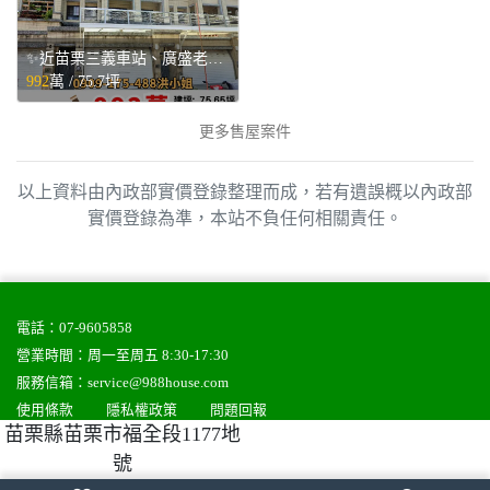
✨近苗栗三義車站、廣盛老街✨站前四樓車庫別墅💥 - 苗栗縣三義鄉售屋
992
萬 /
75.7坪
更多售屋案件
以上資料由內政部實價登錄整理而成，若有遺誤概以內政部
實價登錄為準，本站不負任何相關責任。
電話：
07-9605858
營業時間：周一至周五 8:30-17:30
服務信箱：
service@988house.com
使用條款
隱私權政策
問題回報
苗栗縣苗栗市福全段1177地
號
988house房屋網
988house法拍屋
988house售屋網