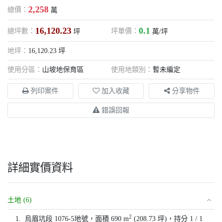
2,258
總價：
萬
16,120.23
0.1
總坪數：
坪單價：
坪
萬/坪
地坪：
16,120.23 坪
使用分區：
山坡地保育區
使用地類別：
暫未編定
列印案件
加入收藏
分享物件
錯誤回報
詳細實價資料
土地 (6)
2
1.
烏眉坑段 1076-5地號，面積 690 m
(208.73 坪)，持分 1 / 1