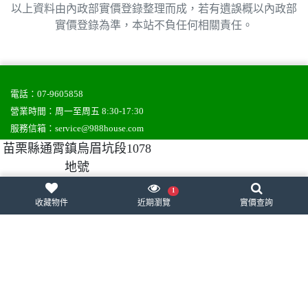
以上資料由內政部實價登錄整理而成，若有遺誤概以內政部
實價登錄為準，本站不負任何相關責任。
電話：
07-9605858
營業時間：周一至周五 8:30-17:30
服務信箱：
service@988house.com
使用條款
隱私權政策
問題回報
苗栗縣通霄鎮烏眉坑段1078
地號
988house房屋網
988house法拍屋
988house售屋網
1
收藏物件
近期瀏覽
實價查詢
988house實價登錄
股代網-股東會紀念品
樂購速購
網頁設計
,
網站架設
：
一番科技有限公司
統編：50807000
Copyright © 2005-2023 988house All rights reserved.