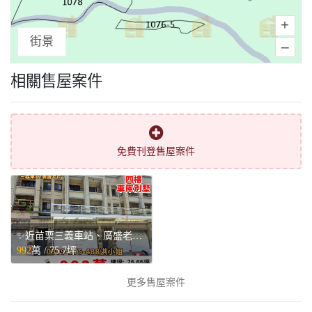
+
街景
–
相關售屋案件
免費刊登售屋案件
✨近苗栗三義車站、廣盛老街✨站前四樓車庫別墅💥 - 苗栗縣三義鄉售屋
992
萬 /
75.7坪
更多售屋案件