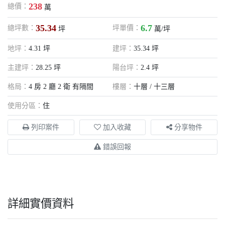
238
總價：
萬
35.34
6.7
總坪數：
坪單價：
坪
萬/坪
地坪：
4.31 坪
建坪：
35.34 坪
主建坪：
28.25 坪
陽台坪：
2.4 坪
格局：
4 房 2 廳 2 衛 有隔間
樓層：
十層 / 十三層
使用分區：
住
列印案件
加入收藏
分享物件
錯誤回報
詳細實價資料