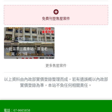
免費刊登售屋案件
✨近苗栗三義車站、廣盛老街✨站前四樓車庫別墅💥 - 苗栗縣三義鄉售屋
992
萬 /
75.7坪
更多售屋案件
以上資料由內政部實價登錄整理而成，若有遺誤概以內政部
實價登錄為準，本站不負任何相關責任。
電話：
07-9605858