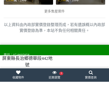
1,850
萬 /
24坪
1,558
萬 /
26坪
更多售屋案件
以上資料由內政部實價登錄整理而成，若有遺誤概以內政部
實價登錄為準，本站不負任何相關責任。
電話：
07-9605858
屏東縣長治鄉德華段442地
營業時間：周一至周五 8:30-17:30
號
服務信箱：
service@988house.com
使用條款
隱私權政策
問題回報
1
收藏物件
近期瀏覽
實價查詢
988house房屋網
988house法拍屋
988house售屋網
988house實價登錄
股代網-股東會紀念品
樂購速購
網頁設計
,
網站架設
：
一番科技有限公司
統編：50807000