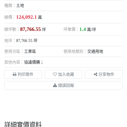
種類：
土地
124,092.1
總價：
萬
87,766.55
1.4
總坪數：
坪單價：
坪
萬/坪
地坪：
87,766.55 坪
使用分區：
工業區
使用地類別：
交通用地
其他內容：
協議價購；
列印案件
加入收藏
分享物件
錯誤回報
詳細實價資料