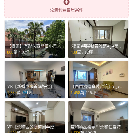
免費刊登售屋案件
【獨家】有影ㄟ西門國小景觀小品◕‿◕寓見忠杏 - 台北市萬華區售屋
(獨家)朝陽新貴雅筑◕‿◕寓見忠杏 - 桃園市桃園區售屋
868
萬 /
10坪
438
萬 /
12坪
VR【新婚成家首購好選】四號公園暖心2房◕‿◕寓見忠杏 - 新北市中和區售屋
【西門捷運真愛雅筑】◕‿◕寓見忠杏 - 台北市萬華區售屋
1,330
萬 /
21坪
1,458
萬 /
15坪
VR【永和區公所商圈華廈美3房】◕‿◕寓見忠杏 - 新北市永和區售屋
雙和極品獨家!!!永和仁愛特區美3F◕‿◕寓見忠杏 - 新北市永和區售屋