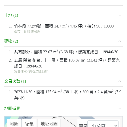
土地 (1)
2
1.
竹林段 772地號，面積 14.7 m
(4.45 坪)，持分 90 / 10000
都市：其他:住宅區
建物 (2)
2
1.
共有部分，面積 22.07 m
(6.68 坪)，建築完成日：1994/6/30
2
2.
五層 陽台 花台 / 十一層，面積 103.87 m
(31.42 坪)，建築完
成日：1994/6/30
集合住宅 (鋼筋混凝土造)
交易次數 (1)
2
2
1.
2023/11/30，面積 125.94 m
(38.1 坪)，300 萬，2.4 萬/m
(7.9
萬/坪)
地圖街景
⤢
地圖
衛星
地址地圖
圖層