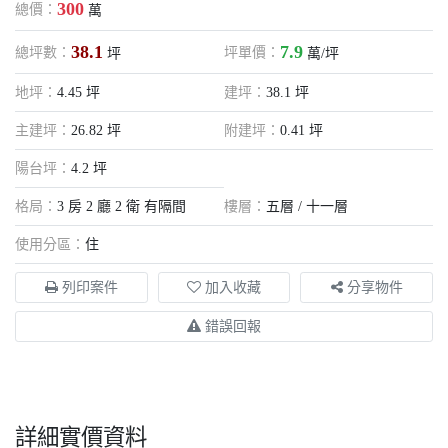
300
總價：
萬
38.1
7.9
總坪數：
坪單價：
坪
萬/坪
地坪：
4.45 坪
建坪：
38.1 坪
主建坪：
26.82 坪
附建坪：
0.41 坪
陽台坪：
4.2 坪
格局：
3 房 2 廳 2 衛 有隔間
樓層：
五層 / 十一層
使用分區：
住
列印案件
加入收藏
分享物件
錯誤回報
詳細實價資料