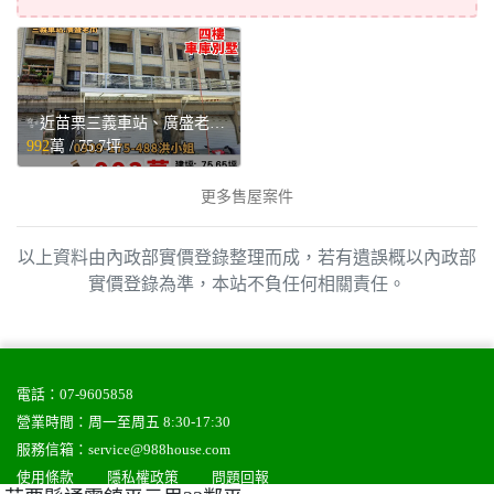
✨近苗栗三義車站、廣盛老街✨站前四樓車庫別墅💥 - 苗栗縣三義鄉售屋
992
萬 /
75.7坪
更多售屋案件
以上資料由內政部實價登錄整理而成，若有遺誤概以內政部
實價登錄為準，本站不負任何相關責任。
電話：
07-9605858
營業時間：周一至周五 8:30-17:30
服務信箱：
service@988house.com
使用條款
隱私權政策
問題回報