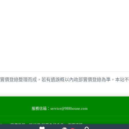
實價登錄整理而成，若有遺誤概以內政部實價登錄為準，本站不
服務信箱：
service@988house.com
88house實價登錄
股代網-股東會紀念品
樂購速購