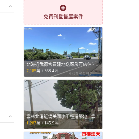
免費刊登售屋案件
北港近武德宮買建地送廠房可店住 - 雲林縣北港鎮售屋
7,185
萬 /
368.4坪
雲林北港近僑美國小甲種建築地 - 雲林縣北港鎮售屋
1,283
萬 /
145.9坪