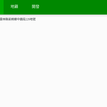
地籍
開發
雲林縣莿桐鄉中園段229地號