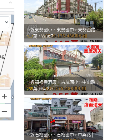
⤢
✨近東勢國小、東勢國中✨東勢西路│四樓透天💥 - 雲林縣東勢鄉售屋
417
萬 /
79.9坪
✨近福祿壽酒廠、古坑國小✨中山路│大面寬車庫透天💥 - 雲林縣古坑鄉售屋
255
萬 /
64.2坪
+
–
✨近石榴國小、石榴國中✨中興路│臨路店面透天💥 - 雲林縣斗六市售屋