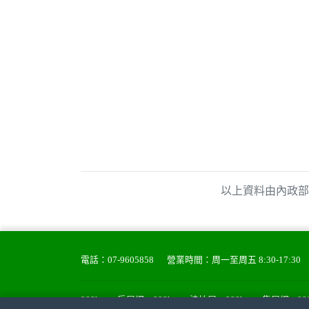
以上資料由內政部
電話：
07-9605858
營業時間：周一至周五 8:30-17:30
988house房屋網
988house法拍屋
988house售屋網
9