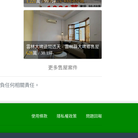
1,221
萬 /
99.7坪
雲林大埤邊間透天 - 雲林縣大埤鄉售屋
628
萬 /
38.1坪
更多售屋案件
負任何相關責任。
使用條款
隱私權政策
問題回報