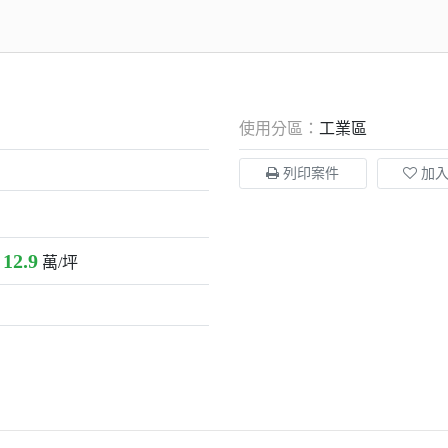
使用分區：
工業區
列印案件
加
12.9
：
萬/坪