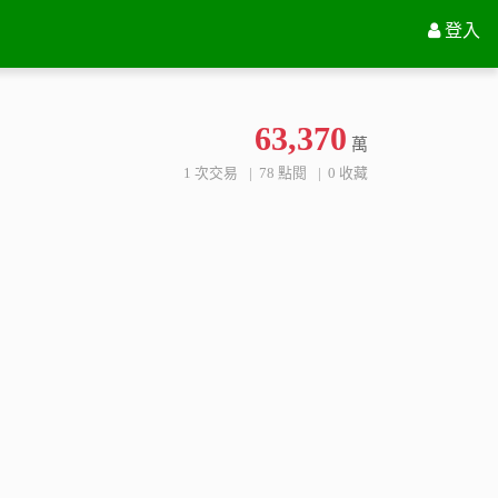
雲林縣莿桐鄉中園段229地號
登入
63,370
萬
1 次交易
78 點閱
0 收藏