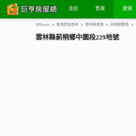
土地
交易次數
地圖街景
法拍
售屋
實價
988house
實價登錄查詢
雲林縣實價
莿桐鄉實價
雲林縣莿桐鄉中園段229地號