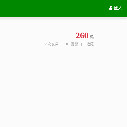
苗栗縣通霄鎮平安里13鄰中正路253號七樓
登入
260
萬
2 次交易
181 點閱
0 收藏