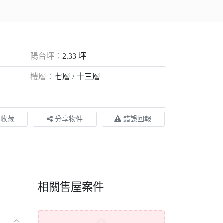
陽台坪：
2.33 坪
樓層：
七層 / 十三層
入收藏
分享物件
錯誤回報
相關售屋案件