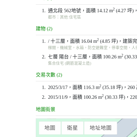
2
1.
通北段 562地號，面積 14.12 m
(4.27 坪)
都市：其他:住宅區
建物 (2)
2
1.
/ 十三層，面積 16.04 m
(4.85 坪)，建築完
梯間，機械室，水箱，防空避難室，停車空間，人行
2
2.
七層 陽台 / 十三層，面積 100.26 m
(30.
集合住宅 (鋼筋混凝土造)
交易次數 (2)
2
1.
2025/3/17，面積 116.3 m
(35.18 坪)，260
2
2.
2015/11/9，面積 100.26 m
(30.33 坪)，22
地圖街景
地圖
衛星
地址地圖