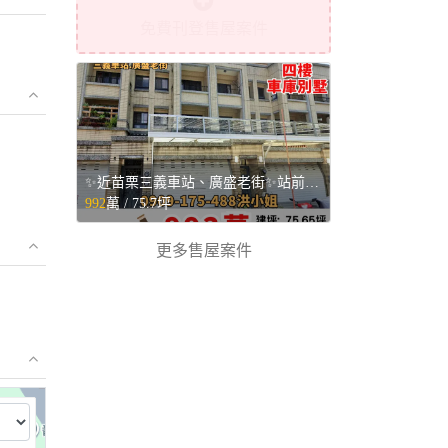
免費刊登售屋案件
✨近苗栗三義車站、廣盛老街✨站前四樓車庫別墅💥 - 苗栗縣三義鄉售屋
992
萬 /
75.7坪
更多售屋案件
⤢