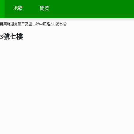
地籍
開發
苗栗縣通霄鎮平安里13鄰中正路253號七樓
3號七樓