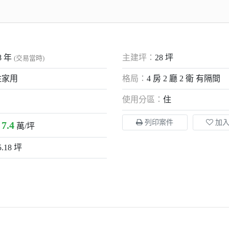
8
年
主建坪：
28 坪
(交易當時)
住家用
格局：
4 房 2 廳 2 衛 有隔間
使用分區：
住
列印案件
加
7.4
：
萬/坪
5.18 坪