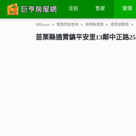
土地
建物
交易次數
地圖街景
法拍
售屋
實價
988house
實價登錄查詢
苗栗縣實價
通霄鎮實價
苗栗縣通霄鎮平安里13鄰中正路25