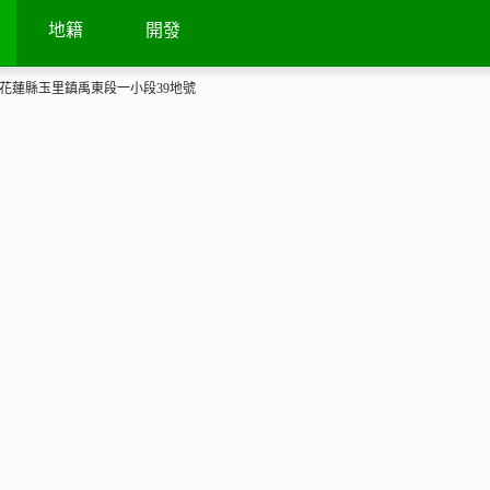
地籍
開發
花蓮縣玉里鎮禹東段一小段39地號