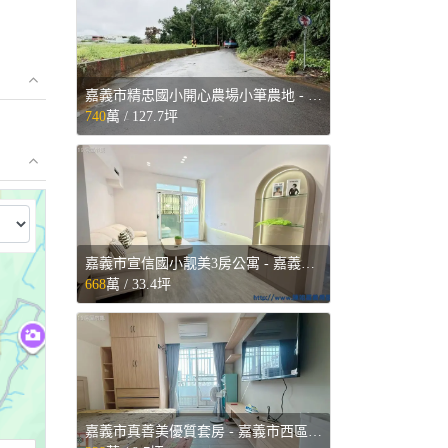
嘉義市精忠國小開心農場小筆農地 - 嘉義市東區售屋
740
萬 /
127.7坪
⤢
嘉義市宣信國小靓美3房公寓 - 嘉義市東區售屋
668
萬 /
33.4坪
嘉義市真善美優質套房 - 嘉義市西區售屋