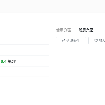
使用分區：
一般農業區
列印案件
加
0.4
：
萬/坪