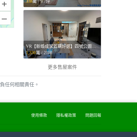
+
338
萬 /
9.7坪
–
VR【新婚成家首購好選】四號公園暖心2房◕‿◕寓見忠杏 - 新北市中和區售屋
1,330
萬 /
21坪
更多售屋案件
負任何相關責任。
使用條款
隱私權政策
問題回報