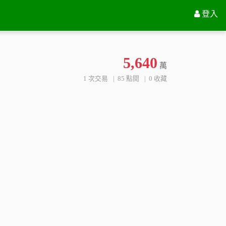
花蓮縣玉里鎮禹東段一小段39地號
登入
5,640
萬
1 次交易
85 點閱
0 收藏