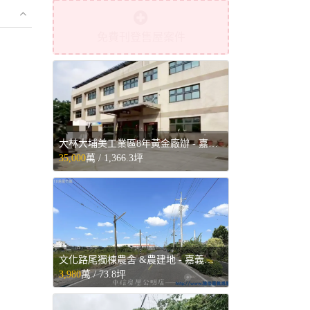
免費刊登售屋案件
大林大埔美工業區8年黃金廠辦 - 嘉義縣大林鎮售屋
35,000
萬 /
1,366.3坪
文化路尾獨棟農舍 &農建地 - 嘉義縣民雄鄉售屋
3,980
萬 /
73.8坪