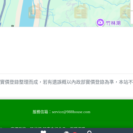
實價登錄整理而成，若有遺誤概以內政部實價登錄為準，本站不
服務信箱：
service@988house.com
88house實價登錄
股代網-股東會紀念品
樂購速購