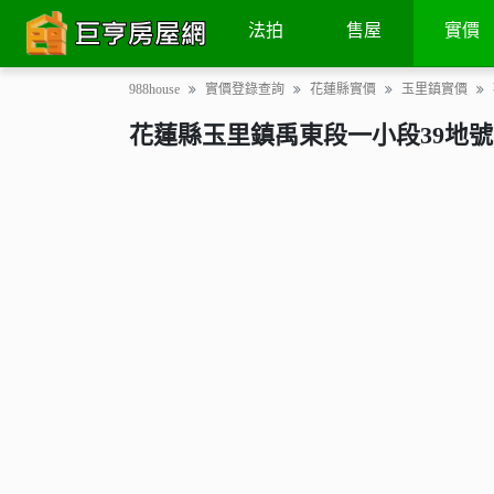
土地
交易次數
地圖街景
法拍
售屋
實價
988house
實價登錄查詢
花蓮縣實價
玉里鎮實價
花蓮縣玉里鎮禹東段一小段39地號