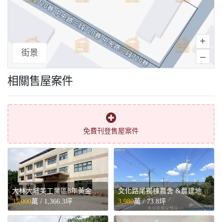
+
街景
–
相關售屋案件
免費刊登售屋案件
大林大埔美工業區8年黃金廠辦 - 嘉義縣大林鎮售屋
文化路尾獨棟農舍 &農建地 - 嘉義縣民雄鄉售屋
35,000
萬 /
1,366.3坪
3,980
萬 /
73.8坪