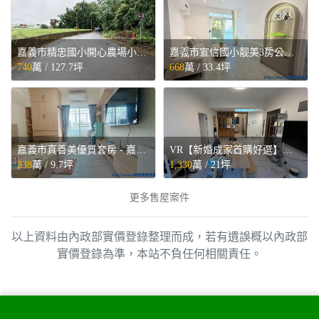
嘉義市精忠國小開心農場小筆農地 - 嘉義市東區售屋
嘉義市宣信國小靓美3房公寓 - 嘉義市東區售屋
740
萬 /
127.7坪
668
萬 /
33.4坪
嘉義市真善美優質套房 - 嘉義市西區售屋
VR【新婚成家首購好選】四號公園暖心2房◕‿◕寓見忠杏 - 新北市中和區售屋
338
萬 /
9.7坪
1,330
萬 /
21坪
更多售屋案件
以上資料由內政部實價登錄整理而成，若有遺誤概以內政部
實價登錄為準，本站不負任何相關責任。