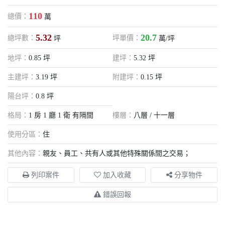
110
總價：
萬
5.32
20.7
總坪數：
坪單價：
坪
萬/坪
地坪：
0.85 坪
建坪：
5.32 坪
主建坪：
3.19 坪
附建坪：
0.15 坪
陽台坪：
0.8 坪
格局：
1 房 1 廳 1 衛 有隔間
樓層：
八層 / 十一層
使用分區：
住
其他內容：
親友、員工、共有人或其他特殊關係間之交易；
列印案件
加入收藏
分享物件
錯誤回報