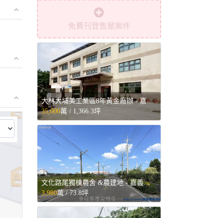
免費刊登售屋案件
大林大埔美工業區8年黃金廠辦 - 嘉義縣大林鎮售屋
35,000
萬 /
1,366.3坪
⤢
文化路尾獨棟農舍 &農建地 - 嘉義縣民雄鄉售屋
3,980
萬 /
73.8坪