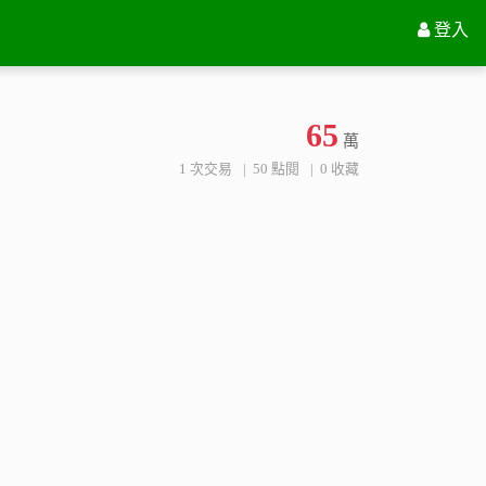
花蓮縣吉安鄉光學段571地號
登入
65
萬
1 次交易
50 點閱
0 收藏