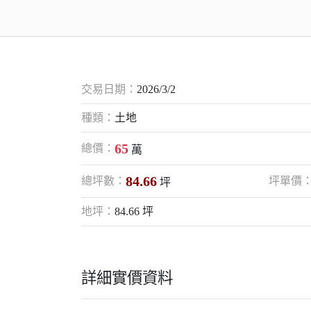
交易日期：
2026/3/2
種類：
土地
65
總價：
萬
84.66
總坪數：
坪單價
坪
地坪：
84.66 坪
詳細實價資料