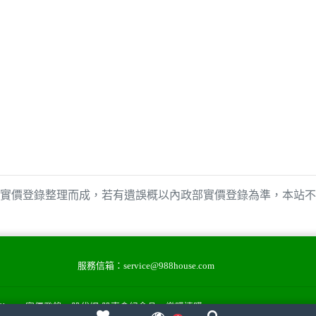
實價登錄整理而成，若有遺誤概以內政部實價登錄為準，本站不
服務信箱：
service@988house.com
88house實價登錄
股代網-股東會紀念品
樂購速購