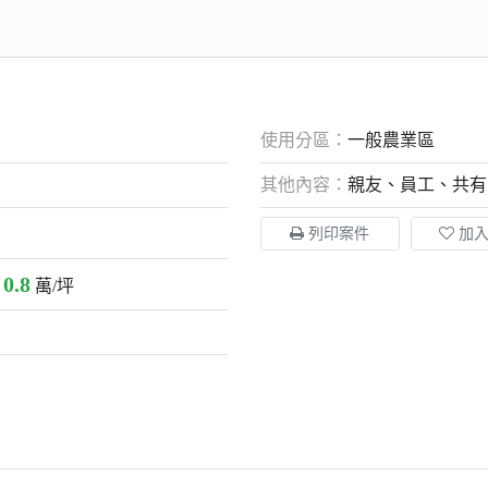
使用分區：
一般農業區
其他內容：
親友、員工、共有
列印案件
加
0.8
：
萬/坪