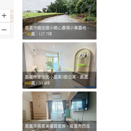
+
–
嘉義市精忠國小開心農場小筆農地 - 嘉義市東區售屋
740
萬 /
127.7坪
嘉義市宣信國小靓美3房公寓 - 嘉義市東區售屋
668
萬 /
33.4坪
嘉義市真善美優質套房 - 嘉義市西區售屋