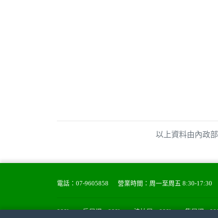
以上資料由內政部
電話：
07-9605858
營業時間：周一至周五 8:30-17:30
988house房屋網
988house法拍屋
988house售屋網
9