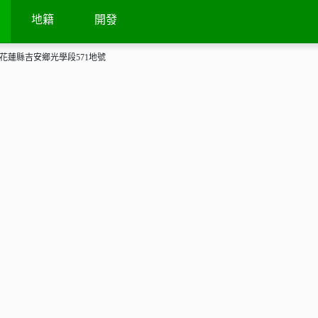
地籍
開發
花蓮縣吉安鄉光學段571地號