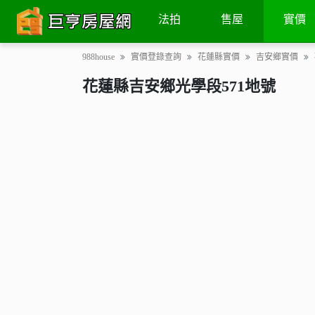
土地
交易次數
地圖街景
法拍
售屋
實價
988house
實價登錄查詢
花蓮縣實價
吉安鄉實價
花蓮縣吉安鄉光學段571地號