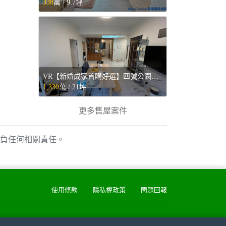
338
萬 /
9.7坪
VR【新婚成家首購好選】四號公園暖心2房◕‿◕寓見忠杏 - 新北市中和區售屋
1,330
萬 /
21坪
更多售屋案件
負任何相關責任。
使用條款
隱私權政策
問題回報