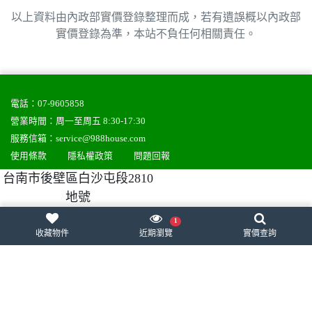
以上資料由內政部實價登錄整理而成，若有遺誤概以內政部
實價登錄為準，本站不負任何相關責任。
電話：
07-9605858
營業時間：周一至周五 8:30-17:30
服務信箱：
service@988house.com
使用條款
隱私權政策
問題回報
台南市後壁區白沙屯段2810
地號
988house房屋網
988house法拍屋
988house售屋網
988house實價登錄
股代網-股東會紀念品
樂購速購
1
收藏物件
近期瀏覽
實價查詢
網頁設計
,
網站架設
：
一番科技有限公司
統編：50807000
Copyright © 2005-2023 988house All rights reserved.