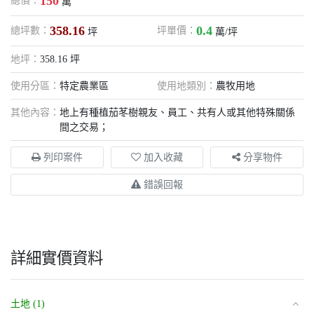
150
總價：
萬
358.16
0.4
總坪數：
坪單價：
坪
萬/坪
地坪：
358.16 坪
使用分區：
特定農業區
使用地類別：
農牧用地
其他內容：
地上有種植茄苳樹親友、員工、共有人或其他特殊關係
間之交易；
列印案件
加入收藏
分享物件
錯誤回報
詳細實價資料
土地 (1)