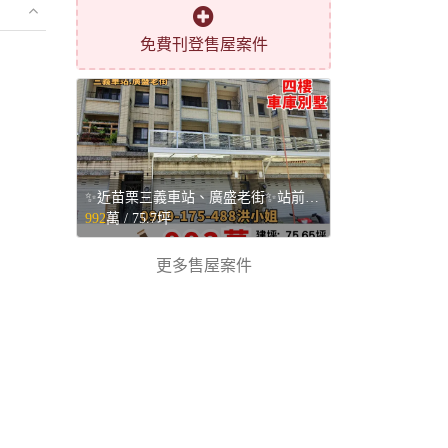
免費刊登售屋案件
✨近苗栗三義車站、廣盛老街✨站前四樓車庫別墅💥 - 苗栗縣三義鄉售屋
992
萬 /
75.7坪
更多售屋案件