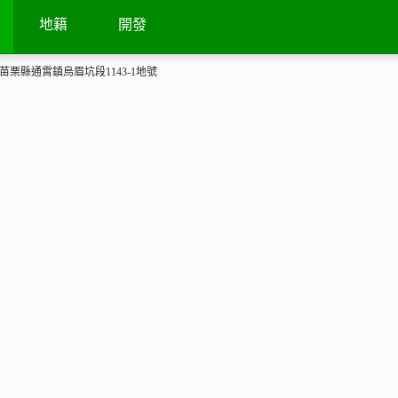
地籍
開發
苗栗縣通霄鎮烏眉坑段1143-1地號