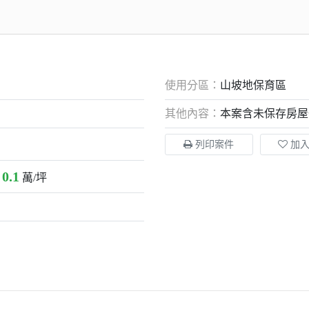
使用分區：
山坡地保育區
其他內容：
本案含未保存房屋
列印案件
加
0.1
：
萬/坪