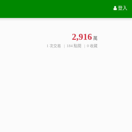
苗栗縣通霄鎮烏眉坑段1143-1地號
登入
2,916
萬
1 次交易
184 點閱
0 收藏