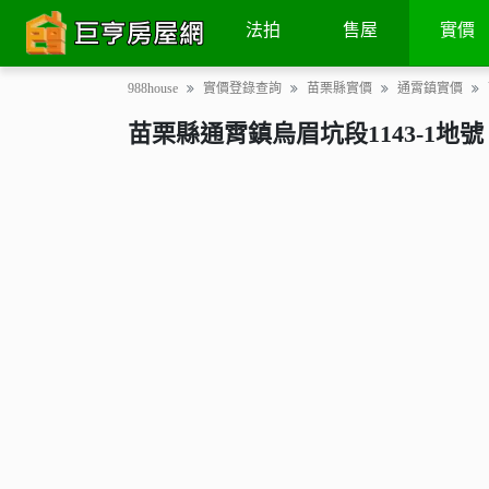
土地
交易次數
地圖街景
法拍
售屋
實價
988house
實價登錄查詢
苗栗縣實價
通霄鎮實價
苗栗縣通霄鎮烏眉坑段1143-1地號