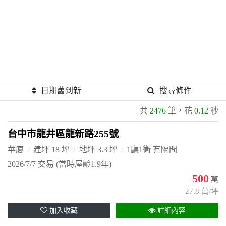
日期舊到新
搜尋條件
共
2476
筆，花
0.12
秒
台中市龍井區龍新路255號
華廈
建坪 18 坪
地坪 3.3 坪
1廳1衛 有隔間
2026/7/7 交易
(當時屋齡1.9年)
500
萬
27.8 萬/坪
加入收藏
詳細內容