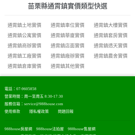
苗栗縣通霄鎮實價類型快選
通霄鎮土地實價
通霄鎮車位實價
通霄鎮大樓實價
通霄鎮公寓實價
通霄鎮華廈實價
通霄鎮套房實價
通霄鎮商辦實價
通霄鎮店面實價
通霄鎮透天實價
通霄鎮工廠實價
通霄鎮廠辦實價
通霄鎮農舍實價
通霄鎮倉庫實價
通霄鎮其他實價
電話：
07-9605858
營業時間：周一至周五 8:30-17:30
服務信箱：
service@988house.com
使用條款
隱私權政策
問題回報
988house房屋網
988house法拍屋
988house售屋網