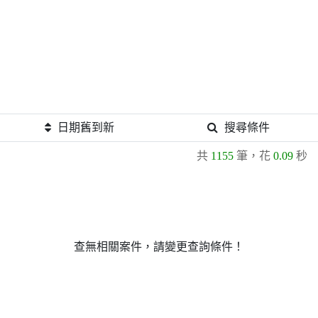
日期舊到新
搜尋條件
共
1155
筆，花
0.09
秒
查無相關案件，請變更查詢條件！