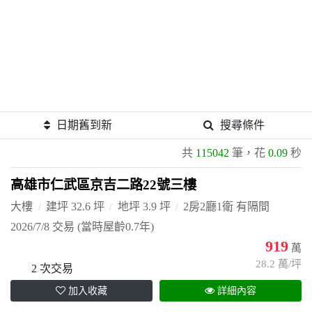
日期舊到新
搜尋條件
共
115042
筆，花
0.09
秒
高雄市仁武區京吉二路22號三樓
大樓
建坪 32.6 坪
地坪 3.9 坪
2房2廳1衛 有隔間
2026/7/8 交易
(當時屋齡0.7年)
919
萬
28.2 萬/坪
2 次交易
加入收藏
詳細內容