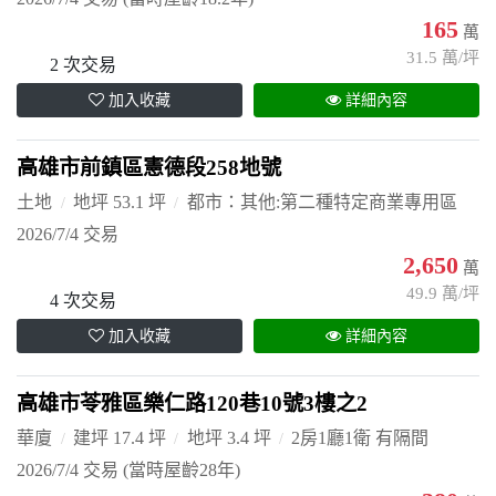
165
萬
31.5 萬/坪
2 次交易
加入收藏
詳細內容
高雄市前鎮區憲德段258地號
土地
地坪 53.1 坪
都市：其他:第二種特定商業專用區
2026/7/4 交易
2,650
萬
49.9 萬/坪
4 次交易
加入收藏
詳細內容
高雄市苓雅區樂仁路120巷10號3樓之2
華廈
建坪 17.4 坪
地坪 3.4 坪
2房1廳1衛 有隔間
2026/7/4 交易
(當時屋齡28年)