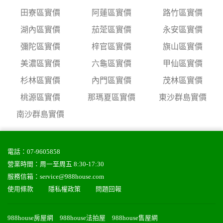
田寮區實價
阿蓮區實價
路竹區實價
湖內區實價
茄萣區實價
永安區實價
彌陀區實價
梓官區實價
旗山區實價
美濃區實價
六龜區實價
甲仙區實價
杉林區實價
內門區實價
茂林區實價
桃源區實價
那瑪夏區實價
東沙群島實價
南沙群島實價
電話：
07-9605858
營業時間：周一至周五 8:30-17:30
服務信箱：
service@988house.com
使用條款
隱私權政策
問題回報
988house房屋網
988house法拍屋
988house售屋網